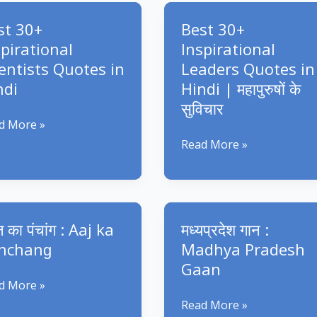
embly
जन्मदिन
st 30+
Best 30+
अभिनंदन
spirational
Inspirational
ientists Quotes in
Leaders Quotes in
ndi
Hindi | महापुरुषों के
सुविचार
t
d More »
Best
Read More »
irational
30+
ntists
Inspirational
tes
Leaders
Quotes
का पंचांग : Aaj ka
मध्यप्रदेश गान :
di
in
nchanɡ
Madhya Pradesh
Hindi
Gaan
|
d More »
महापुरुषों
मध्यप्रदेश
Read More »
के