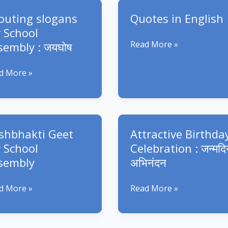
Hindi
ool
outing slogans
Quotes in English
dents
r School
Quotes
Read More »
sembly : जयघोष
l
in
5
English
uting
d More »
gans
ool
embly
shbhakti Geet
Attractive Birthda
r School
Celebration : जन्मदि
ोष
sembly
अभिनंदन
hbhakti
Attractive
d More »
Read More »
t
Birthday
Celebration
ool
: