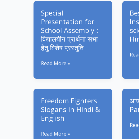
सार्वभौमिक
Ass
Special
Be
सद्वाक्य
Presentation for
In
School Assembly :
sc
विद्यालयीन प्रार्थना सभा
Hi
हेतु विशेष प्रस्तुति
Bes
Rea
30+
Special
Read More »
Insp
Presentation
scie
for
Quo
School
in
Assembly
Freedom Fighters
आज 
Hin
:
Slogans in Hindi &
Pa
विद्यालयीन
English
प्रार्थना
आज
Rea
सभा
का
Freedom
Read More »
हेतु