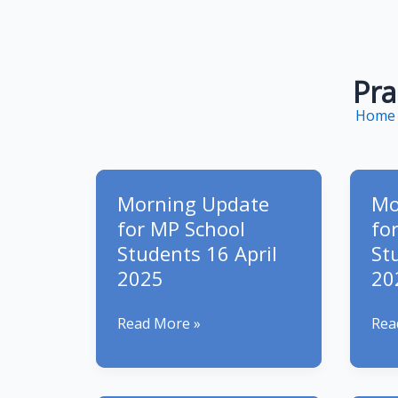
Pra
Home
Morning Update
Mo
for MP School
fo
Students 16 April
St
2025
20
Morning
Mor
Read More »
Rea
Update
Upd
for
for
MP
MP