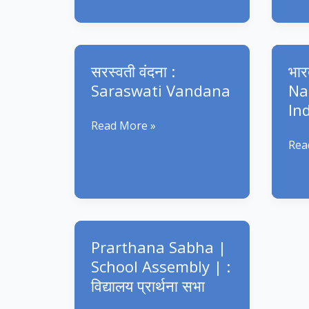
पंचांग
Fighters
विशेष
:
Slogans
प्रस्तुति
Aaj
in
ka
Hindi
सरस्वती वंदना :
भार
Pan
&
Saraswati Vandana
Na
English
In
सरस्वती
Read More »
वंदना
भारत
Rea
:
का
Saraswati
राष्ट
Vandana
:
The
Nat
Prarthana Sabha |
Son
School Assembly | :
of
विद्यालय प्रार्थना सभा
Indi