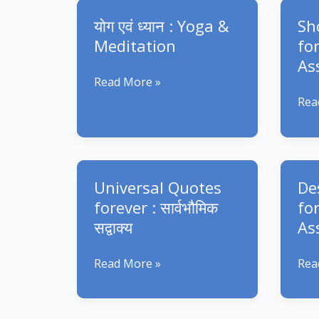
School
Sch
योग एवं ध्यान : Yoga &
Sh
Students
Stu
Meditation
fo
16
15
As
April
Apri
योग
Read More »
2025
202
एवं
Sho
Rea
ध्यान
slo
:
for
Yoga
Sch
&
Ass
Universal Quotes
De
Meditation
:
forever : सार्वभौमिक
fo
जयघ
सद्वाक्य
As
Universal
Des
Read More »
Rea
Quotes
Gee
forever
for
:
Sch