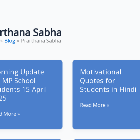
rthana Sabha
Blog
Prarthana Sabha
rning Update
Motivational
r MP School
Quotes for
udents 15 April
Students in Hindi
25
Motivational
Read More »
Quotes
ning
d More »
for
ate
Students
in