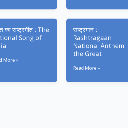
गान
सुविचार
:
Madhya
Pradesh
त का राष्ट्रगीत : The
राष्ट्रगान :
chanɡ
Gaan
tional Song of
Rashtragaan
dia
National Anthem
the Great
d More »
राष्ट्रगान
Read More »
्रगीत
:
Rashtragaan
National
ional
Anthem
g
the
Great
a