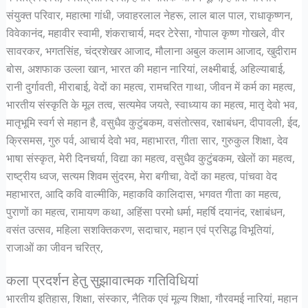
संयुक्त परिवार, महात्मा गांधी, जवाहरलाल नेहरू, लाल बाल पाल, राधाकृष्णन,
विवेकानंद, महावीर स्वामी, शंकराचार्य, मदर टेरेसा, गोपाल कृष्ण गोखले, वीर
सावरकर, भगतसिंह, चंद्रशेखर आजाद, मौलाना अबुल कलाम आजाद, खुदीराम
बोस, अशफाक उल्ला खान, भारत की महान नारियां, लक्ष्मीबाई, अहिल्याबाई,
रानी दुर्गावती, मीराबाई, वेदों का महत्व, रामचरित गाथा, जीवन में कर्म का महत्व,
भारतीय संस्कृति के मूल तत्व, सत्यमेव जयते, स्वाध्याय का महत्व, मातृ देवो भव,
मातृभूमि स्वर्ग से महान है, वसुधैव कुटुंबकम, वसंतोत्सव, रक्षाबंधन, दीपावली, ईद,
क्रिसमस, गुरु पर्व, आचार्य देवो भव, महाभारत, गीता सार, गुरुकुल शिक्षा, देव
भाषा संस्कृत, मेरी दिनचर्या, विद्या का महत्व, वसुधैव कुटुंबकम, खेलों का महत्व,
राष्ट्रीय ध्वज, सत्यम शिवम सुंदरम, मेरा बगीचा, वेदों का महत्व, पांचवा वेद
महाभारत, आदि कवि वाल्मीकि, महाकवि कालिदास, भगवत गीता का महत्व,
पुराणों का महत्व, रामायण कथा, अहिंसा परमो धर्मा, महर्षि दयानंद, रक्षाबंधन,
वसंत उत्सव, महिला सशक्तिकरण, सदाचार, महान एवं प्रसिद्ध विभूतियां,
राजाओं का जीवन चरित्र,
कला प्रदर्शन हेतु सुझावात्मक गतिविधियां
भारतीय इतिहास, शिक्षा, संस्कार, नैतिक एवं मूल्य शिक्षा, गौरवमई नारियां, महान