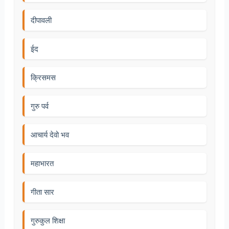
दीपावली
ईद
क्रिसमस
गुरु पर्व
आचार्य देवो भव
महाभारत
गीता सार
गुरुकुल शिक्षा