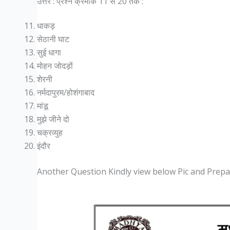
उत्तर : प्रश्न क्रमांक 11 से 20 तक :
धाकड़
सेठानी घाट
सुई धागा
मोहन जोदड़ों
शेरनी
नर्मदापुरम/होशंगाबाद
मांडू
मुझे जीने दो
चक्रव्युह
इंदौर
Another Question Kindly view below Pic and Prep