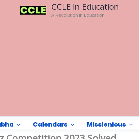
CCLE in Education
A Revolution in Education
abha
Calendars
Misslenious
z Competition 2023 Solved