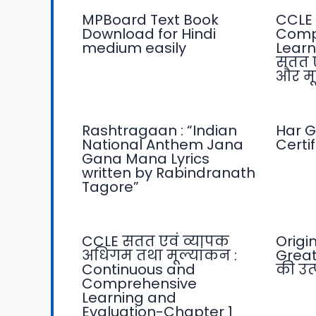
MPBoard Text Book
CCLE 
Download for Hindi
Comp
medium easily
Learn
सतत 
और मू
Rashtragaan : “Indian
Har G
National Anthem Jana
Certi
Gana Mana Lyrics
written by Rabindranath
Tagore”
CCLE सतत एवं व्यापक
Origi
अधिगम तथा मूल्यांकन :
Great
Continuous and
की उत्प
Comprehensive
Learning and
Evaluation-Chapter 1