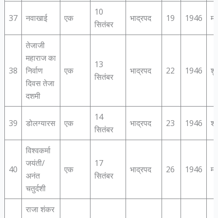
10
37
नवाखाई
एक
भाद्रपद
19
1946
मं
सितंबर
तेजाजी
महाराज का
13
38
निर्वाण
एक
भाद्रपद
22
1946
शु
सितंबर
दिवस तेजा
दशमी
14
39
डोलग्‍यारस
एक
भाद्रपद
23
1946
शन
सितंबर
विश्‍वकर्मा
जयंती/
17
40
एक
भाद्रपद
26
1946
मं
अनंत
सितंबर
चतुर्दशी
राजा शंकर