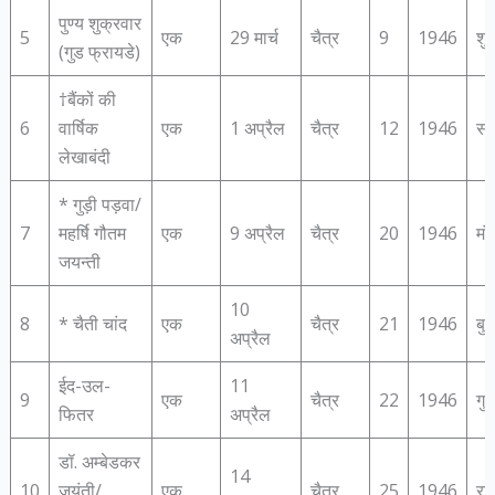
पुण्‍य शुक्रवार
5
एक
29 मार्च
चैत्र
9
1946
शु
(गुड फ्रायडे)
†बैंकों की
6
वार्षिक
एक
1 अप्रैल
चैत्र
12
1946
सो
लेखाबंदी
* गुड़ी पड़वा/
7
महर्षि गौतम
एक
9 अप्रैल
चैत्र
20
1946
मं
जयन्‍ती
10
8
* चैती चांद
एक
चैत्र
21
1946
बु
अप्रैल
ईद-उल-
11
9
एक
चैत्र
22
1946
गुर
फितर
अप्रैल
डॉ. अम्‍बेडकर
14
10
जयंती/
एक
चैत्र
25
1946
रव