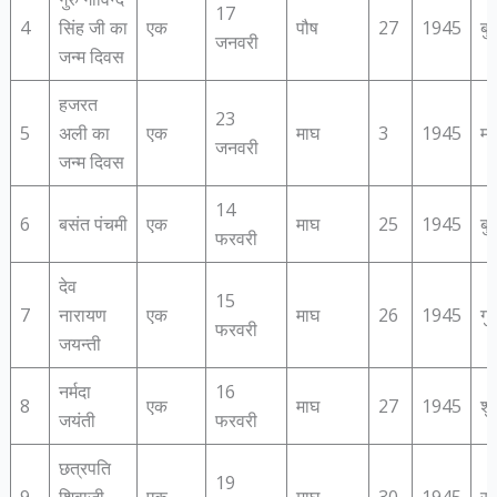
17
4
सिंह जी का
एक
पौष
27
1945
बु
जनवरी
जन्‍म दिवस
हजरत
23
5
अली का
एक
माघ
3
1945
मं
जनवरी
जन्‍म दिवस
14
6
बसंत पंचमी
एक
माघ
25
1945
बु
फरवरी
देव
15
7
नारायण
एक
माघ
26
1945
गु
फरवरी
जयन्‍ती
नर्मदा
16
8
एक
माघ
27
1945
शु
जयंती
फरवरी
छत्रपति
19