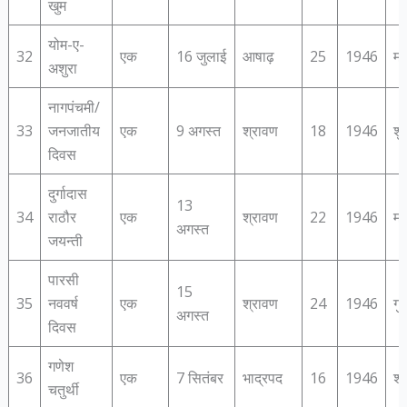
खुम
योम-ए-
32
एक
16 जुलाई
आषाढ़
25
1946
मं
अशुरा
नागपंचमी/
33
जनजातीय
एक
9 अगस्त
श्रावण
18
1946
शु
दिवस
दुर्गादास
13
34
राठौर
एक
श्रावण
22
1946
मं
अगस्त
जयन्‍ती
पारसी
15
35
नववर्ष
एक
श्रावण
24
1946
गु
अगस्त
दिवस
गणेश
36
एक
7 सितंबर
भाद्रपद
16
1946
शन
चतुर्थी