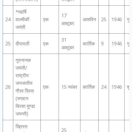
*महर्षि
17
24
वाल्‍मीकी
एक
आशविन
25
1946
गुर
अक्टूबर
जयंती
31
25
दीपावली
एक
कार्तिक
9
1946
गुर
अक्टूबर
गुरुनानक
जयंती/
राष्‍ट्रीय
जनजातीय
26
एक
15 नवंबर
कार्तिक
24
1946
शु
गौरव दिवस
(भगवान
बिरसा मुण्‍डा
जयन्‍ती)
ख्रिस्‍त
25