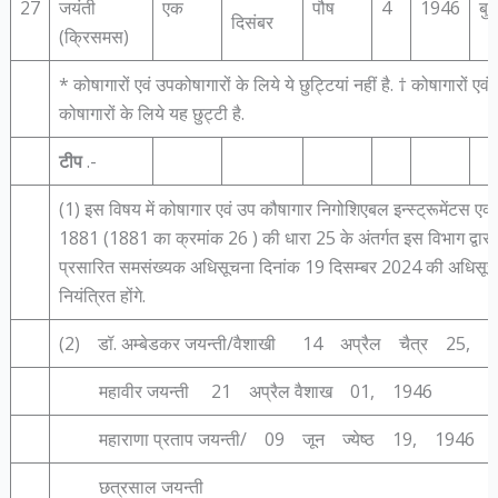
27
जयंती
एक
पौष
4
1946
बु
दिसंबर
(क्रिसमस)
* कोषागारों एवं उपकोषागारों के लिये ये छुट्टियां नहीं है. † कोषागारों एवं
कोषागारों के लिये यह छुट्टी है.
टीप
.-
(1) इस विषय में कोषागार एवं उप कौषागार निगोशिएबल इन्‍स्‍ट्रूमेंटस एक्‍
1881 (1881 का क्रमांक 26 ) की धारा 25 के अंतर्गत इस विभाग द्वारा
प्रसारित समसंख्‍यक अधिसूचना दिनांक 19 दिसम्‍बर 2024 की अधिसूच
नियंत्रित होंगे.
(2) डॉ. अम्बेडकर जयन्ती/वैशाखी 14 अप्रैल चैत्र 25, 
महावीर जयन्ती 21 अप्रैल वैशाख 01, 1946
महाराणा प्रताप जयन्ती/ 09 जून ज्येष्ठ 19, 1946
छत्रसाल जयन्ती