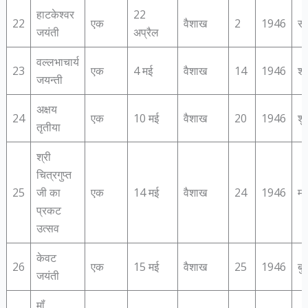
हाटकेश्‍वर
22
22
एक
वैशाख
2
1946
सो
जयंती
अप्रैल
वल्‍लभाचार्य
23
एक
4 मई
वैशाख
14
1946
शन
जयन्‍ती
अक्षय
24
एक
10 मई
वैशाख
20
1946
शु
तृतीया
श्री
चित्रगुप्‍त
25
जी का
एक
14 मई
वैशाख
24
1946
मं
प्रकट
उत्‍सव
केवट
26
एक
15 मई
वैशाख
25
1946
बु
जयंती
मॉं