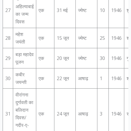
अहिल्‍याबाई
27
एक
31 मई
ज्येष्ट
10
1946
शु
का जन्‍म
दिवस
महेश
28
एक
15 जून
ज्येष्ट
25
1946
शन
जयंती
बड़ा महादेव
29
एक
20 जून
ज्येष्ट
30
1946
गु
पूजन
कबीर
30
एक
22 जून
आषाढ़
1
1946
शन
जयन्‍ती
वीरांगना
दुर्गावती का
बलिदान
31
एक
24 जून
आषाढ़
3
1946
सो
दिवस/
गदीर-ए-