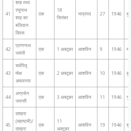
शाह तथा
रघुनाथ
18
41
एक
भाद्रपद
27
1946
बु
शाह का
सितंबर
बलिदान
दिवस
प्राणनाथ
42
एक
1 अक्टूबर
आशविन
9
1946
मं
जयंती
सर्वपितृ
43
मोक्ष
एक
2 अक्टूबर
आशविन
10
1946
बु
अमावस्‍या
अग्रसेन
44
एक
3 अक्टूबर
आशविन
11
1946
गु
जयन्‍ती
दशहरा
(महाष्‍टमी)/
11
45
एक
आशविन
19
1946
शु
दशहरा
अक्टूबर