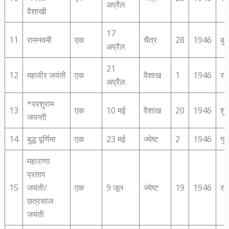
अप्रैल
वैशाखी
17
11
रामनवमी
एक
चैत्र
28
1946
बु
अप्रैल
21
12
महावीर जयंती
एक
वैशाख
1
1946
रव
अप्रैल
*परशुराम
13
एक
10 मई
वैशाख
20
1946
शु
जयन्‍ती
14
बुद्ध पूर्णिमा
एक
23 मई
ज्येष्ट
2
1946
गुर
महाराणा
प्रताप
15
जयंती/
एक
9 जून
ज्येष्ट
19
1946
रव
छत्रसाल
जयंती