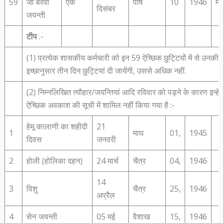
59
जी बैरवा
एक
पौष
10
1946
मं
दिसंबर
जयन्‍ती
टीप
.-
(1) प्रत्‍ये‍क शासकीय कर्मचारी को इन 59 ऐच्छिक छुट्टियों में से उनकी
इच्‍छानुसार तीन दिन छुट्टियां दी जायेंगी, उससे अधिक नहीं.
(2) निम्‍नलिखित त्‍यौहार/जयन्तियां आदि रविवार को पड़ने के कारण इन्‍हें
ऐच्छिक अवकाश की सूची में शामिल नहीं किया गया है :-
हेमू कालाणी का शहीदी
21
1
माघ
01,
1945
दिवस
जनवरी
2
होली (होलिका दहन)
24 मार्च
चैत्र
04,
1946
14
3
विशु
चैत्र
25,
1946
अप्रैल
4
सेन जयन्ती
05 मई
वैशाख
15,
1946