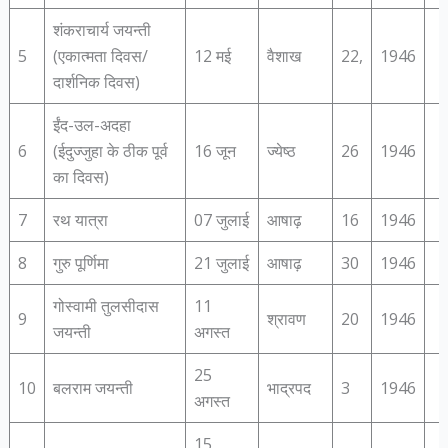
शंकराचार्य जयन्ती
5
(एकात्मता दिवस/
12 मई
वैशाख
22,
1946
दार्शनिक दिवस)
ईंद-उल-अदहा
6
(ईदुज्जुहा के ठीक पूर्व
16 जून
ज्‍येष्‍ठ
26
1946
का दिवस)
7
रथ यात्रा
07 जुलाई
आषाढ़
16
1946
8
गुरु पूर्णिमा
21 जुलाई
आषाढ़
30
1946
गोस्वामी तुलसीदास
11
9
श्रावण
20
1946
जयन्ती
अगस्‍त
25
10
बलराम जयन्ती
भाद्रपद
3
1946
अगस्‍त
15