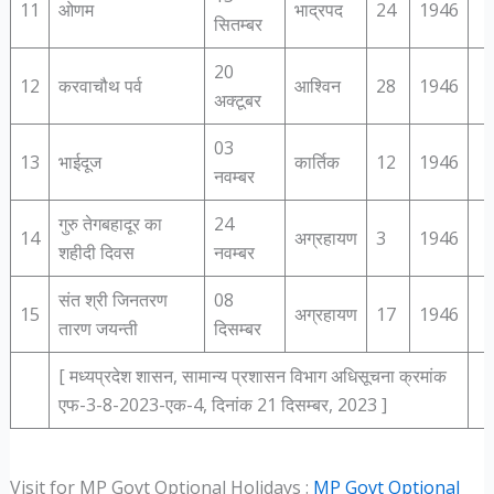
11
ओणम
भाद्रपद
24
1946
सितम्‍बर
20
12
करवाचौथ पर्व
आश्विन
28
1946
अक्‍टूबर
03
13
भाईदूज
कार्तिक
12
1946
नवम्‍बर
गुरु तेगबहादूर का
24
14
अग्रहायण
3
1946
शहीदी दिवस
नवम्‍बर
संत श्री जिनतरण
08
15
अग्रहायण
17
1946
तारण जयन्ती
दिसम्‍बर
[ मध्‍यप्रदेश शासन, सामान्‍य प्रशासन विभाग अधिसूचना क्रमांक
एफ-3-8-2023-एक-4, दिनांक 21 दिसम्‍बर, 2023 ]
Visit for MP Govt Optional Holidays :
MP Govt Optional