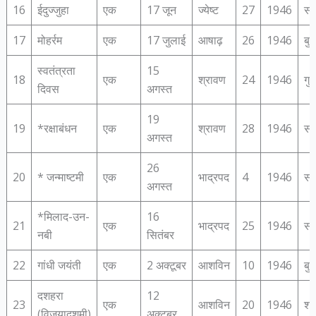
16
ईदुज्‍जुहा
एक
17 जून
ज्येष्ट
27
1946
सो
17
मोहर्रम
एक
17 जुलाई
आषाढ़
26
1946
बु
स्‍वतंत्रता
15
18
एक
श्रावण
24
1946
गुर
दिवस
अगस्त
19
19
*रक्षाबंधन
एक
श्रावण
28
1946
सो
अगस्त
26
20
* जन्‍माष्‍टमी
एक
भाद्रपद
4
1946
सो
अगस्त
*मिलाद-उन-
16
21
एक
भाद्रपद
25
1946
सो
नबी
सितंबर
22
गांधी जयंती
एक
2 अक्टूबर
आशविन
10
1946
बु
दशहरा
12
23
एक
आशविन
20
1946
शन
(विजयादशमी)
अक्टूबर