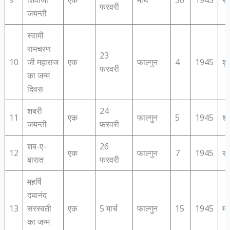
9
शिवाजी
एक
माघ
30
1945
सो
फरवरी
जयन्‍ती
स्‍वामी
रामचरण
23
10
जी महाराज
एक
फाल्गुन
4
1945
शु
फरवरी
का जन्‍म
दिवस
शबरी
24
11
एक
फाल्गुन
5
1945
शन
जयन्‍ती
फरवरी
शब-ए-
26
12
एक
फाल्गुन
7
1945
सो
बारात
फरवरी
महर्षि
दयानंद
13
सरस्‍वती
एक
5 मार्च
फाल्गुन
15
1945
मं
का जन्‍म