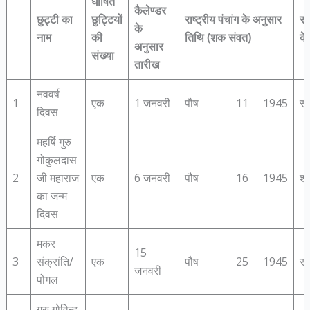
घोषित
कैलेण्डर
छुट्टी का
छुट्टियों
राष्ट्रीय पंचांग के अनुसार
सप
के
नाम
की
तिथि (शक संवत)
के
अनुसार
संख्या
तारीख
नववर्ष
1
एक
1 जनवरी
पौष
11
1945
सो
दिवस
महर्षि गुरु
गोकुलदास
2
जी महाराज
एक
6 जनवरी
पौष
16
1945
शन
का जन्‍म
दिवस
मकर
15
3
संक्रांति/
एक
पौष
25
1945
सो
जनवरी
पोंगल
गुरु गोविन्‍द