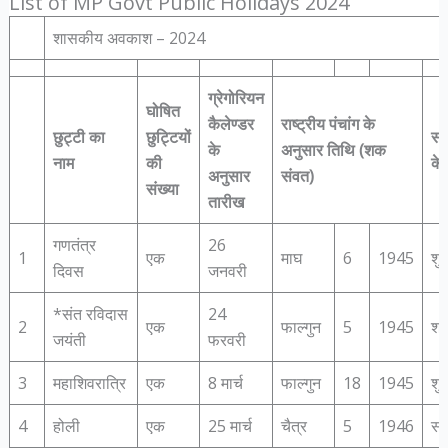
List of MP Govt Public Holidays 2024
शासकीय अवकाश – 2024
ग्रेगोरियन
घोषित
कैलेण्डर
राष्ट्रीय पंचांग के
छुट्टी का
छुट्टियों
सप
के
अनुसार तिथि (शक
नाम
की
के
अनुसार
संवत)
संख्या
तारीख
गणतंत्र
26
1
एक
माघ
6
1945
शु
दिवस
जनवरी
*संत रविदास
24
2
एक
फाल्गुन
5
1945
शन
जयंती
फरवरी
3
महाशिवरात्रि
एक
8 मार्च
फाल्गुन
18
1945
शु
4
होली
एक
25 मार्च
चैत्र
5
1946
सो