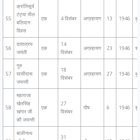
क्रांतिसूर्य
टंट्या भील
55
एक
4 दिसंबर
अग्रहायण
13
1946
बु
बलिदान
दिवस
दत्‍तात्रय
14
56
एक
अग्रहायण
23
1946
शन
जयंती
दिसंबर
गुरु
18
57
घासीदास
एक
अग्रहायण
27
1946
बु
दिसंबर
जयन्‍ती
महाराजा
खेतसिंह
27
58
एक
पौष
6
1946
शु
खंगार जी
दिसंबर
की जयन्‍ती
बालीनाथ
31