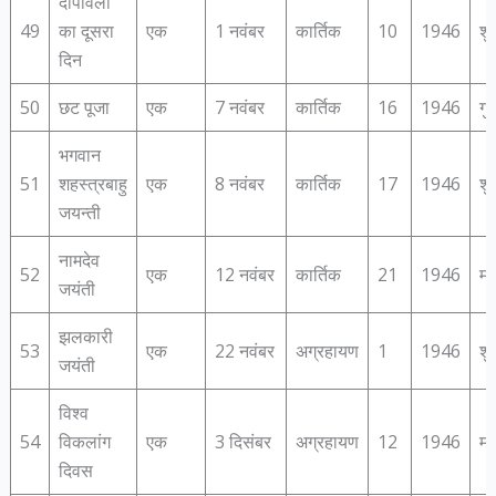
दीपावली
49
का दूसरा
एक
1 नवंबर
कार्तिक
10
1946
शु
दिन
50
छट पूजा
एक
7 नवंबर
कार्तिक
16
1946
गु
भगवान
51
शहस्‍त्रबाहु
एक
8 नवंबर
कार्तिक
17
1946
शु
जयन्‍ती
नामदेव
52
एक
12 नवंबर
कार्तिक
21
1946
मं
जयंती
झलकारी
53
एक
22 नवंबर
अग्रहायण
1
1946
शु
जयंती
विश्‍व
54
विकलांग
एक
3 दिसंबर
अग्रहायण
12
1946
मं
दिवस