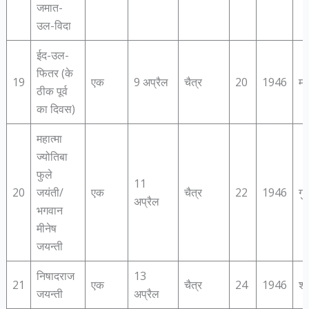
जमात-
उल-विदा
ईद-उल-
फितर (के
19
एक
9 अप्रैल
चैत्र
20
1946
मं
ठीक पूर्व
का दिवस)
महात्‍मा
ज्‍योतिबा
फुले
11
20
जयंती/
एक
चैत्र
22
1946
गु
अप्रैल
भगवान
मीनेष
जयन्‍ती
निषादराज
13
21
एक
चैत्र
24
1946
शन
जयन्‍ती
अप्रैल