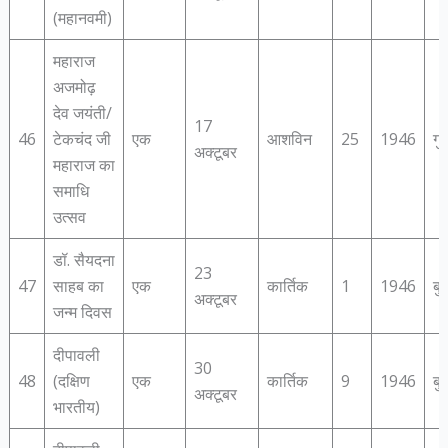
(महानवमी)
महाराज
अजमोढ़
देव जयंती/
17
46
टेकचंद जी
एक
आशविन
25
1946
गु
अक्टूबर
महाराज का
समाधि
उत्‍सव
डॉ. सैयदना
23
47
साहब का
एक
कार्तिक
1
1946
बु
अक्टूबर
जन्‍म दिवस
दीपावली
30
48
(दक्षिण
एक
कार्तिक
9
1946
बु
अक्टूबर
भारतीय)