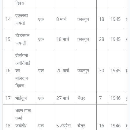
दिवस
एकलव्‍य
14
एक
8 मार्च
फाल्गुन
18
1945
शु
जयंती
टोडरमल
15
एक
18 मार्च
फाल्गुन
28
1945
सो
जयन्‍ती
वीरांगना
अवंतिबाई
16
का
एक
20 मार्च
फाल्गुन
30
1945
बु
बलिदान
दिवस
17
भाईदूज
एक
27 मार्च
चैत्र
7
1946
बु
भक्‍त माता
कर्मा
18
जयंती/
एक
5 अप्रैल
चैत्र
16
1946
शु