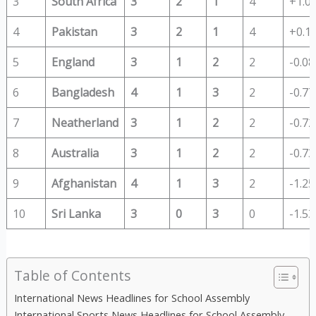
3
South Africa
3
2
1
4
+1.0
4
Pakistan
3
2
1
4
+0.1
5
England
3
1
2
2
-0.08
6
Bangladesh
4
1
3
2
-0.77
7
Neatherland
3
1
2
2
-0.72
8
Australia
3
1
2
2
-0.73
9
Afghanistan
4
1
3
2
-1.25
10
Sri Lanka
3
0
3
0
-1.53
Table of Contents
International News Headlines for School Assembly
International Sports News Headlines for School Assembly